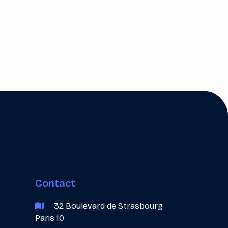
Next post

Contact
32 Boulevard de Strasbourg

Paris 10